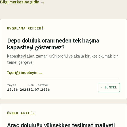
→
Bilgi merkezine gidin
UYGULAMA REHBERI
Depo doluluk oranı neden tek başına
kapasiteyi göstermez?
Kapasiteyi alan, zaman, ürün profili ve akışla birlikte okumak için
temel çerçeve.
→
İçeriği inceleyin
Yayın
Son kontrol
✓ GÜNCEL
12.06.2026
31.07.2026
ÖRNEK ANALIZ
Araç doluluğu yüksekken teslimat maliyeti