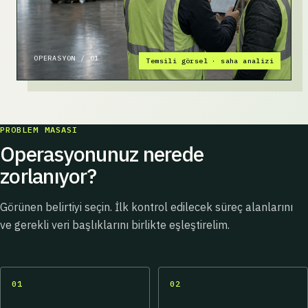
OPERASYON / 01
FLOW REVIEW
Temsili görsel · saha analizi
PROBLEM MASASI
Operasyonunuz nerede
zorlanıyor?
Görünen belirtiyi seçin. İlk kontrol edilecek süreç alanlarını
ve gerekli veri başlıklarını birlikte eşleştirelim.
01
02