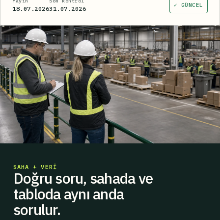
Yayın
Son kontrol
✓ GÜNCEL
18.07.2026
31.07.2026
SAHA + VERI
Doğru soru, sahada ve
tabloda aynı anda
sorulur.