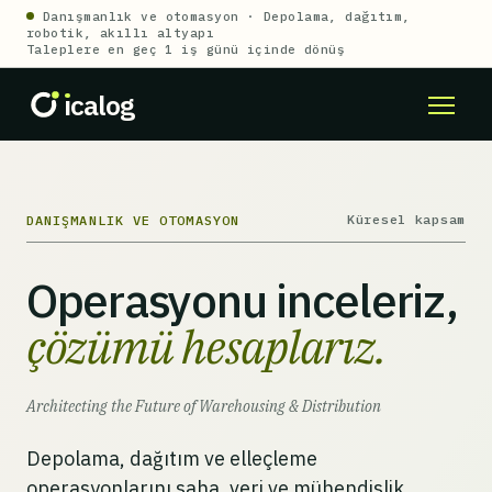
Danışmanlık ve otomasyon · Depolama, dağıtım,
robotik, akıllı altyapı
Taleplere en geç 1 iş günü içinde dönüş
ı
calog
Küresel kapsam
DANIŞMANLIK VE OTOMASYON
Operasyonu inceleriz,
çözümü hesaplarız.
Architecting the Future of Warehousing & Distribution
Depolama, dağıtım ve elleçleme
operasyonlarını saha, veri ve mühendislik