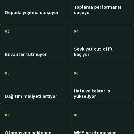
Toplama performansı
Depoda yığılma oluşuyor
düşüyor
03
04
Sevkiyat cut-off’u
Envanter tutmuyor
kaçıyor
05
06
Hata ve tekrar iş
Dağıtım maliyeti artıyor
yükseliyor
07
08
Otomasyon beklenen
WMS ve otomasyon