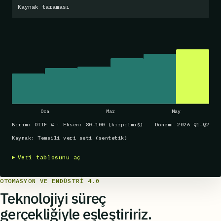
Kaynak taraması
Oca
Mar
May
Birim: OTIF % · Eksen: 80–100 (kırpılmış)
Dönem: 2026 Q1–Q2
Kaynak: Temsili veri seti (sentetik)
Veri tablosunu aç
OTOMASYON VE ENDÜSTRI 4.0
Teknolojiyi süreç
gerçekliğiyle eşleştiririz.