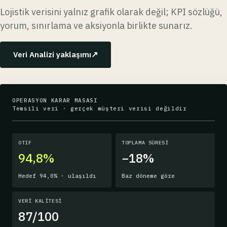
Lojistik verisini yalnız grafik olarak değil; KPI sözlüğü,
yorum, sınırlama ve aksiyonla birlikte sunarız.
↗
Veri Analizi yaklaşımı
OPERASYON KARAR MASASI
Temsili veri · gerçek müşteri verisi değildir
OTIF
TOPLAMA SÜRESİ
94,8%
−18%
Hedef 94,0% · ulaşıldı
Baz döneme göre
VERİ KALİTESİ
87/100